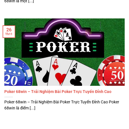
68win là một [...]
26
Th11
Poker 68win – Trải Nghiệm Bài Poker Trực Tuyến Đỉnh Cao
Poker 68win – Trải Nghiệm Bài Poker Trực Tuyến Đỉnh Cao Poker
68win là điểm [...]