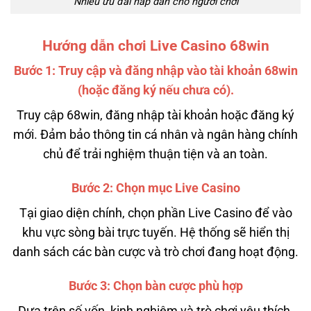
Nhiều ưu đãi hấp dẫn cho người chơi
Hướng dẫn chơi Live Casino 68win
Bước 1: Truy cập và đăng nhập vào tài khoản 68win
(hoặc đăng ký nếu chưa có).
Truy cập 68win, đăng nhập tài khoản hoặc đăng ký
mới. Đảm bảo thông tin cá nhân và ngân hàng chính
chủ để trải nghiệm thuận tiện và an toàn.
Bước 2: Chọn mục Live Casino
Tại giao diện chính, chọn phần
Live Casino
để vào
khu vực sòng bài trực tuyến. Hệ thống sẽ hiển thị
danh sách các bàn cược và trò chơi đang hoạt động.
Bước 3: Chọn bàn cược phù hợp
Dựa trên số vốn, kinh nghiệm và trò chơi yêu thích,