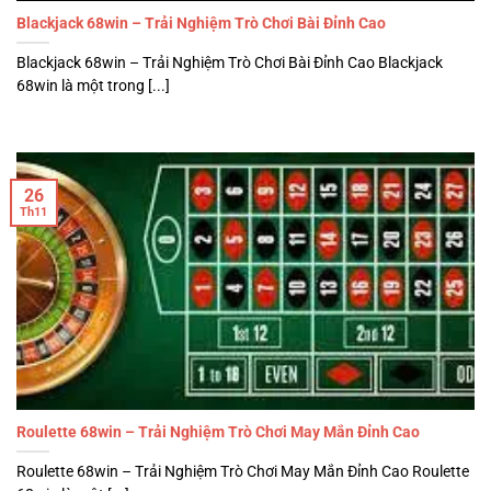
Blackjack 68win – Trải Nghiệm Trò Chơi Bài Đỉnh Cao
Blackjack 68win – Trải Nghiệm Trò Chơi Bài Đỉnh Cao Blackjack
68win là một trong [...]
26
Th11
Roulette 68win – Trải Nghiệm Trò Chơi May Mắn Đỉnh Cao
Roulette 68win – Trải Nghiệm Trò Chơi May Mắn Đỉnh Cao Roulette