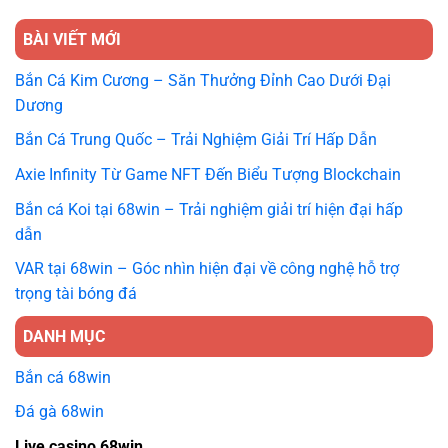
BÀI VIẾT MỚI
Bắn Cá Kim Cương – Săn Thưởng Đỉnh Cao Dưới Đại
Dương
Bắn Cá Trung Quốc – Trải Nghiệm Giải Trí Hấp Dẫn
Axie Infinity Từ Game NFT Đến Biểu Tượng Blockchain
Bắn cá Koi tại 68win – Trải nghiệm giải trí hiện đại hấp
dẫn
VAR tại 68win – Góc nhìn hiện đại về công nghệ hỗ trợ
trọng tài bóng đá
DANH MỤC
Bắn cá 68win
Đá gà 68win
Live casino 68win