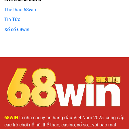
Thể thao 68win
Tin Tức
Xổ số 68win
68WIN
là nhà cái uy tín hàng đầu Việt Nam 2025, cung cấp
các trò chơi nổ hũ, thể thao, casino, xổ số,...với bảo mật