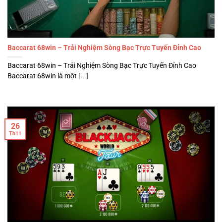
Baccarat 68win – Trải Nghiệm Sòng Bạc Trực Tuyến Đỉnh Cao
Baccarat 68win – Trải Nghiệm Sòng Bạc Trực Tuyến Đỉnh Cao
Baccarat 68win là một [...]
26
Th11