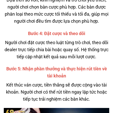
người chơi chọn bàn cược phù hợp. Các bàn được
phân loại theo mức cược tối thiểu và tối đa, giúp mọi
người chơi đều tìm được lựa chọn phù hợp.
Bước 4: Đặt cược và theo dõi
Người chơi đặt cược theo luật từng trò chơi, theo dõi
dealer trực tiếp chia bài hoặc quay số. Hệ thống trực
tiếp cập nhật kết quả sau mỗi lượt cược.
Bước 5: Nhận phần thưởng và thực hiện rút tiền về
tài khoản
Kết thúc ván cược, tiền thắng sẽ được cộng vào tài
khoản. Người chơi có thể rút tiền ngay lập tức hoặc
tiếp tục trải nghiệm các bàn khác.