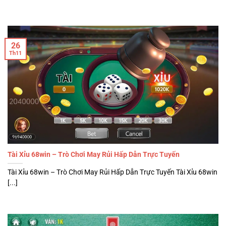
26
Th11
Tài Xỉu 68win – Trò Chơi May Rủi Hấp Dẫn Trực Tuyến
Tài Xỉu 68win – Trò Chơi May Rủi Hấp Dẫn Trực Tuyến Tài Xỉu 68win
[...]