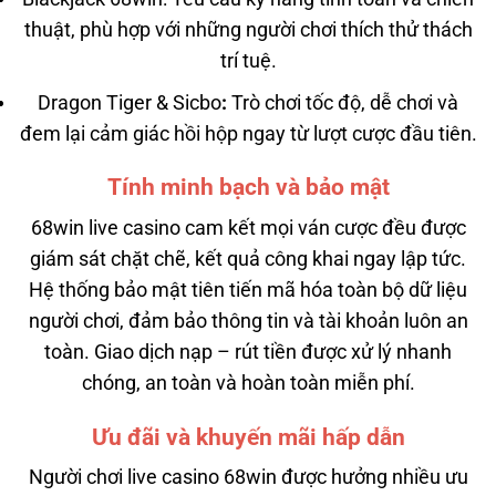
thuật, phù hợp với những người chơi thích thử thách
trí tuệ.
Dragon Tiger & Sicbo
:
Trò chơi tốc độ, dễ chơi và
đem lại cảm giác hồi hộp ngay từ lượt cược đầu tiên.
Tính minh bạch và bảo mật
68win live casino
cam kết mọi ván cược đều được
giám sát chặt chẽ, kết quả công khai ngay lập tức.
Hệ thống bảo mật tiên tiến mã hóa toàn bộ dữ liệu
người chơi, đảm bảo thông tin và tài khoản luôn an
toàn. Giao dịch nạp – rút tiền được xử lý nhanh
chóng, an toàn và hoàn toàn miễn phí.
Ưu đãi và khuyến mãi hấp dẫn
Người chơi live casino 68win được hưởng nhiều ưu