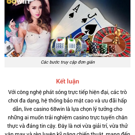
Các bước truy cập đơn giản
Kết luận
Với công nghệ phát sóng trực tiếp hiện đại, các trò
chơi đa dạng, hệ thống bảo mật cao và ưu đãi hấp
dẫn,
live casino 68win
là lựa chọn lý tưởng cho
những ai muốn trải nghiệm
casino trực tuyến
chân
thực và đáng tin cậy. Đây là nơi vừa giải trí, vừa thử
vận may và rèn luyện kỹ năng chiến thuật, mang đến