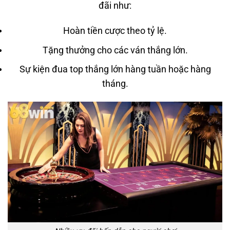
đãi như:
Hoàn tiền cược theo tỷ lệ.
Tặng thưởng cho các ván thắng lớn.
Sự kiện đua top thắng lớn hàng tuần hoặc hàng
tháng.