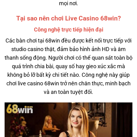
mọi nơi.
Tại sao nên chơi Live Casino 68win?
Công nghệ trực tiếp hiện đại
Các bàn chơi tại
68win
đều được kết nối trực tiếp với
studio casino thật, đảm bảo hình ảnh HD và âm
thanh sống động. Người chơi có thể quan sát toàn bộ
quá trình chia bài, quay số hay gieo xúc xắc mà
không bỏ lỡ bất kỳ chi tiết nào. Công nghệ này giúp
chơi live casino 68win
trở nên chân thực, minh bạch
và an toàn tuyệt đối.