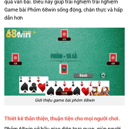
quả ván bài. Điều này giúp trải nghiệm
trải nghiệm
Game bài Phỏm 68win
sống động, chân thực và hấp
dẫn hơn
Giới thiệu game bài phỏm 68win
Thiết kế thân thiện, thuận tiện cho mọi người chơi.