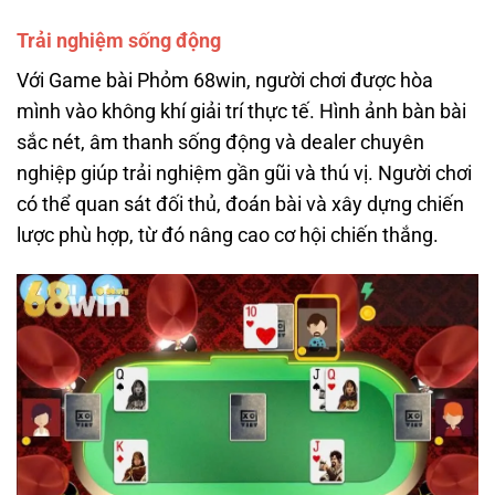
Trải nghiệm sống động
Với Game bài Phỏm 68win, người chơi được hòa
mình vào không khí giải trí thực tế. Hình ảnh bàn bài
sắc nét, âm thanh sống động và dealer chuyên
nghiệp giúp trải nghiệm gần gũi và thú vị. Người chơi
có thể quan sát đối thủ, đoán bài và xây dựng chiến
lược phù hợp, từ đó nâng cao cơ hội chiến thắng.