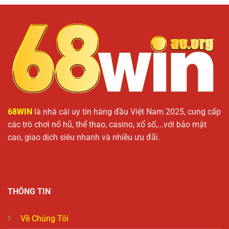
68WIN
là nhà cái uy tín hàng đầu Việt Nam 2025, cung cấp
các trò chơi nổ hũ, thể thao, casino, xổ số,...với bảo mật
cao, giao dịch siêu nhanh và nhiều ưu đãi.
THÔNG TIN
Về Chúng Tôi