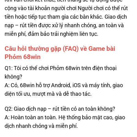
cộng vào tài khoản người chơi Người chơi có thể rút
tiền hoặc tiếp tục tham gia các bàn khác. Giao dịch
nạp – rút tiền được xử lý nhanh chóng, an toàn và
miễn phí, đảm bảo trải nghiệm liên tục.
Câu hỏi thường gặp (FAQ) về Game bài
Phỏm 68win
Q1: Tôi có thể chơi Phỏm 68win trên điện thoại
không?
A: Có, 68win hỗ trợ Android, iOS và máy tính, giao
diện tối ưu, mượt mà và dễ thao tác.
Q2: Giao dịch nạp – rút tiền có an toàn không?
A: Hoàn toàn an toàn. Hệ thống bảo mật cao, giao
dịch nhanh chóng và miễn phí.