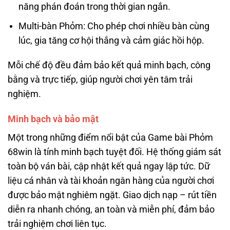
năng phán đoán trong thời gian ngắn.
Multi-bàn Phỏm: Cho phép chơi nhiều bàn cùng
lúc, gia tăng cơ hội thắng và cảm giác hồi hộp.
Mỗi chế độ đều đảm bảo kết quả minh bạch, công
bằng và trực tiếp, giúp người chơi yên tâm trải
nghiệm.
Minh bạch và bảo mật
Một trong những điểm nổi bật của Game bài Phỏm
68win là tính minh bạch tuyệt đối. Hệ thống giám sát
toàn bộ ván bài, cập nhật kết quả ngay lập tức. Dữ
liệu cá nhân và tài khoản ngân hàng của người chơi
được bảo mật nghiêm ngặt. Giao dịch nạp – rút tiền
diễn ra nhanh chóng, an toàn và miễn phí, đảm bảo
trải nghiệm chơi liên tục.