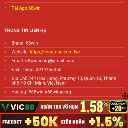
Tải App 68win
THÔNG TIN LIÊN HỆ
Brand: 68win
Website:
https://longmao.com.tw/
Email:
68winaeorg@gmail.com
Điện Thoại:
0914256350
Địa Chỉ:
244 Hoà Hưng, Phường 13, Quận 10, Thành
phố Hồ Chí Minh, Việt Nam
Hastag: #68win #68winaeorg