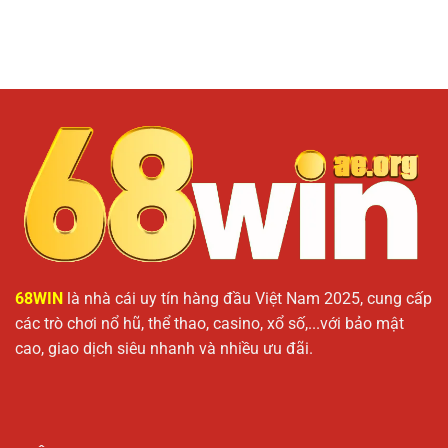
68WIN
là nhà cái uy tín hàng đầu Việt Nam 2025, cung cấp
các trò chơi nổ hũ, thể thao, casino, xổ số,...với bảo mật
cao, giao dịch siêu nhanh và nhiều ưu đãi.