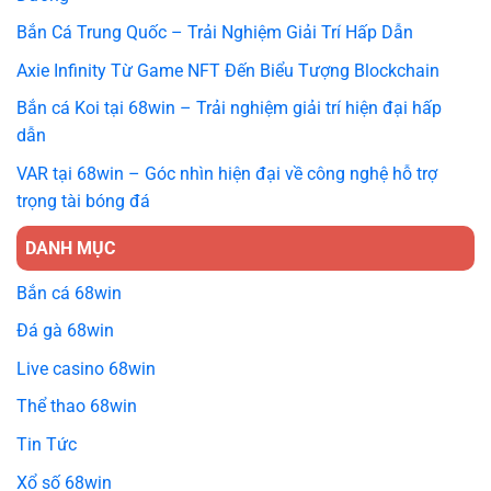
Bắn Cá Trung Quốc – Trải Nghiệm Giải Trí Hấp Dẫn
Axie Infinity Từ Game NFT Đến Biểu Tượng Blockchain
Bắn cá Koi tại 68win – Trải nghiệm giải trí hiện đại hấp
dẫn
VAR tại 68win – Góc nhìn hiện đại về công nghệ hỗ trợ
trọng tài bóng đá
DANH MỤC
Bắn cá 68win
Đá gà 68win
Live casino 68win
Thể thao 68win
Tin Tức
Xổ số 68win