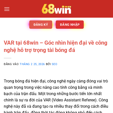
Bỏ
qua
nội
dung
ĐĂNG KÝ
ĐĂNG NHẬP
VAR tại 68win – Góc nhìn hiện đại về công
nghệ hỗ trợ trọng tài bóng đá
ĐĂNG VÀO
THÁNG 2 25, 2026
BỞI
SEO
Trong bóng đá hiện đại, công nghệ ngày càng đóng vai trò
quan trọng trong việc nâng cao tính công bằng và minh
bạch của trận đấu. Một trong những bước tiến lớn nhất
chính là sự ra đời của VAR (Video Assistant Referee). Công
nghệ này đã và đang tạo ra nhiều thay đổi trong cách điều
hành trận đấu, đồng thời tác động không nhỏ đến cách