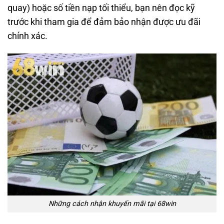
quay) hoặc số tiền nạp tối thiểu, bạn nên đọc kỹ
trước khi tham gia để đảm bảo nhận được ưu đãi
chính xác.
Những cách nhận khuyến mãi tại 68win