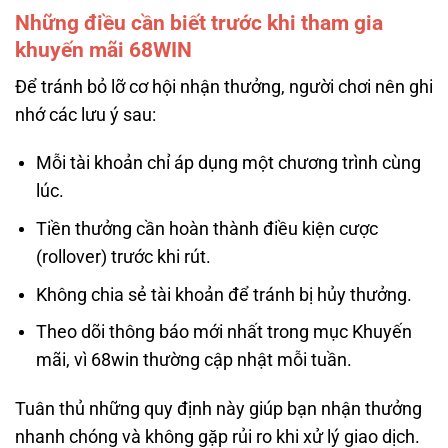
Những điều cần biết trước khi tham gia
khuyến mãi 68WIN
Để tránh bỏ lỡ cơ hội nhận thưởng, người chơi nên ghi
nhớ các lưu ý sau:
Mỗi tài khoản chỉ áp dụng một chương trình cùng
lúc.
Tiền thưởng cần hoàn thành điều kiện cược
(rollover) trước khi rút.
Không chia sẻ tài khoản để tránh bị hủy thưởng.
Theo dõi thông báo mới nhất trong mục Khuyến
mãi, vì 68win thường cập nhật mỗi tuần.
Tuân thủ những quy định này giúp bạn nhận thưởng
nhanh chóng và không gặp rủi ro khi xử lý giao dịch.