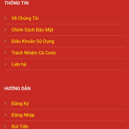
THÔNG TIN
Về Chúng Tôi
Chính Sách Bảo Mật
Điều Khoản Sử Dụng
Trách Nhiệm Cá Cược
Liên hệ
HƯỚNG DẪN
Đăng Ký
Đăng Nhập
Rút Tiền