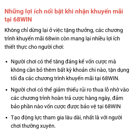
Những lợi ích nổi bật khi nhận khuyến mãi
tại 68WIN
Không chỉ dừng lại ở việc tặng thưởng, các chương
trình khuyến mãi 68win còn mang lại nhiều lợi ích
thiết thực cho người chơi:
Người chơi có thể tăng đáng kể vốn cược mà
không cần bỏ thêm bất kỳ khoản chi nào, tận dụng
tối đa các chương trình khuyến mãi tại 68WIN.
Người chơi có thể giảm thiểu rủi ro thua lỗ nhờ vào
các chương trình hoàn trả cược hàng ngày, đảm
bảo phần nào vốn cược được bảo vệ tại 68WIN
Tạo động lực tham gia lâu dài, nhất là với người
chơi thường xuyên.