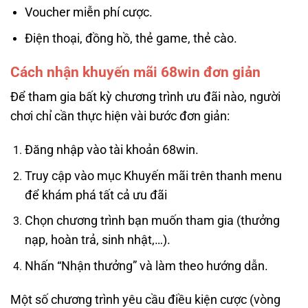
Voucher miễn phí cược.
Điện thoại, đồng hồ, thẻ game, thẻ cào.
Cách nhận khuyến mãi 68win đơn giản
Để tham gia bất kỳ chương trình ưu đãi nào, người
chơi chỉ cần thực hiện vài bước đơn giản:
Đăng nhập vào tài khoản 68win.
Truy cập vào mục Khuyến mãi trên thanh menu
để khám phá tất cả ưu đãi
Chọn chương trình bạn muốn tham gia (thưởng
nạp, hoàn trả, sinh nhật,…).
Nhấn “Nhận thưởng” và làm theo hướng dẫn.
Một số chương trình yêu cầu điều kiện cược (vòng