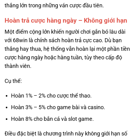
thắng lớn trong những ván cược đầu tiên.
Hoàn trả cược hàng ngày – Không giới hạn
Một điểm cộng lớn khiến người chơi gắn bó lâu dài
với 68win là chính sách hoàn trả cực cao. Dù bạn
thắng hay thua, hệ thống vẫn hoàn lại một phần tiền
cược hàng ngày hoặc hàng tuần, tùy theo cấp độ
thành viên.
Cụ thể:
Hoàn 1% – 2% cho cược thể thao.
Hoàn 3% – 5% cho game bài và casino.
Hoàn 8% cho bắn cá và slot game.
Điều đặc biệt là chương trình này không giới hạn số