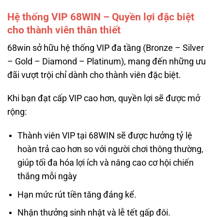
Hệ thống VIP 68WIN – Quyền lợi đặc biệt
cho thành viên thân thiết
68win sở hữu hệ thống VIP đa tầng (Bronze – Silver
– Gold – Diamond – Platinum), mang đến những ưu
đãi vượt trội chỉ dành cho thành viên đặc biệt.
Khi bạn đạt cấp VIP cao hơn, quyền lợi sẽ được mở
rộng:
Thành viên VIP tại 68WIN sẽ được hưởng tỷ lệ
hoàn trả cao hơn so với người chơi thông thường,
giúp tối đa hóa lợi ích và nâng cao cơ hội chiến
thắng mỗi ngày
Hạn mức rút tiền tăng đáng kể.
Nhận thưởng sinh nhật và lễ tết gấp đôi.