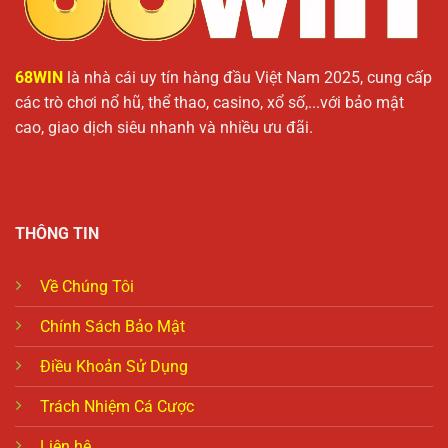
68WIN
là nhà cái uy tín hàng đầu Việt Nam 2025, cung cấp
các trò chơi nổ hũ, thể thao, casino, xổ số,...với bảo mật
cao, giao dịch siêu nhanh và nhiều ưu đãi.
THÔNG TIN
Về Chúng Tôi
Chính Sách Bảo Mật
Điều Khoản Sử Dụng
Trách Nhiệm Cá Cược
Liên hệ